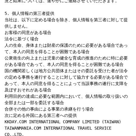
況と結果については、速やかにご連絡させていただきます。

5. 個人情報の第三者提供

当社は、以下に定める場合を除き、個人情報を第三者に対して提
供しません。

お客様の同意がある場合

法令に基づく場合

人の生命、身体または財産の保護のために必要がある場合であっ
て、本人の同意を得ることが困難である場合

公衆衛生の向上または児童の健全な育成の推進のために特に必要
がある場合であって、本人の同意を得ることが困難である場合

国の機関若しくは地方公共団体またはその委託を受けた者が法令
の定める事務を遂行することに対して協力する必要がある場合で
あって、本人の同意を得ることによって当該事務の遂行に支障を
及ぼすおそれがある場合

利用目的の達成に必要な範囲内において、個人情報の取り扱いの
全部または一部を委託する場合

合併その他の事由による事業の承継を行う場合

次に定める外国にある第三者への提供

KKDAY.COM INTERNATIONAL COMPANY LIMITED (TAIWAN)

TAIWANMANIA.COM INTERNATIONAL TRAVEL SERVICE 
CO.,LTD.
